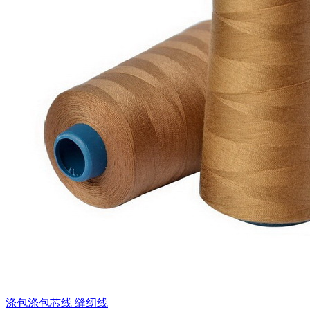
涤包涤包芯线 缝纫线