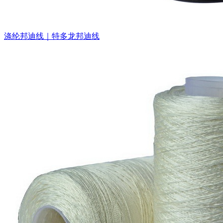
涤纶邦迪线｜特多龙邦迪线