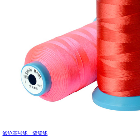
涤纶高强线｜缝纫线