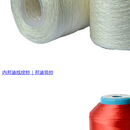
内邦迪线绞纱｜邦迪筒纱