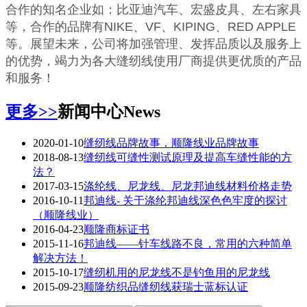
合作的知名企业如：比亚迪汽车、宏盛皮具、左右家具
等，合作的品牌有NIKE、VF、KIPING、RED APPLE
等。展望未来，公司将加强管理、发挥品质以及服务上
的优势，竭力为各大缝纫线使用厂商提供更优质的产品
和服务！
更多>>
新闻中心
News
2020-01-10
缝纫线品牌故事，顺隆线业品牌故事
2018-08-13
缝纫线可缝性测试原理及提高车缝性能的方
法？
2017-03-15
涤纶线、尼龙线、尼龙邦迪线材料价格走势
2016-10-11
邦迪线- 关于涤纶邦迪线深色色牢度的探讨
（顺隆线业）
2016-04-23
顺隆商标证书
2015-11-16
邦迪线——针车线路不良，常用的六种简单
解决方法！
2015-10-17
缝纫机用的尼龙线不是钓鱼用的尼龙线
2015-09-23
顺隆纺织品缝纫线获瑞士蓝标认证