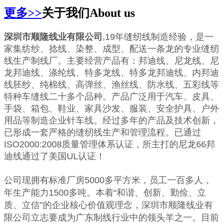
更多>>
关于我们
About us
深圳市顺隆线业有限公司
,19年缝纫线制造经验，是一
家集纺纱、捻线、染整、成型、配送一条龙的专业缝纫
线生产制线厂。主要经营产品有：邦迪线、尼龙线、尼
龙邦迪线、涤纶线、特多龙线、特多龙邦迪线、内邦迪
线胚纱、纯棉线、高弹丝、渔丝线、防水线、五彩线等
特种车缝线二十多个品种。产品广泛用于汽车、皮具、
手袋、箱包、鞋业、家具沙发、服装、安全护具、户外
用品等制造企业针车线。经过多年的产品及技术创新，
已形成一套严格的缝纫线生产和管理流程。已通过
ISO2000:2008质量管理体系认证，所主打的尼龙66邦
迪线通过了美国UL认证！
公司现拥有标准厂房5000多平方米，员工一百多人，
年生产能力1500多吨。本着“和谐、创新、勤俭、立
质、立信”的企业核心价值观理念，深圳市顺隆线业有
限公司立志要成为广东制线行业中的领头羊之一。目前