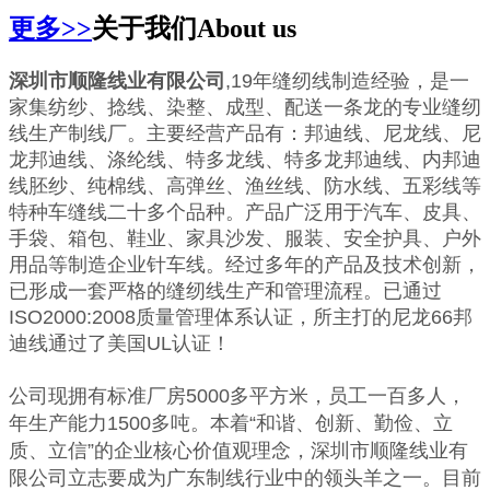
更多>>
关于我们
About us
深圳市顺隆线业有限公司
,19年缝纫线制造经验，是一
家集纺纱、捻线、染整、成型、配送一条龙的专业缝纫
线生产制线厂。主要经营产品有：邦迪线、尼龙线、尼
龙邦迪线、涤纶线、特多龙线、特多龙邦迪线、内邦迪
线胚纱、纯棉线、高弹丝、渔丝线、防水线、五彩线等
特种车缝线二十多个品种。产品广泛用于汽车、皮具、
手袋、箱包、鞋业、家具沙发、服装、安全护具、户外
用品等制造企业针车线。经过多年的产品及技术创新，
已形成一套严格的缝纫线生产和管理流程。已通过
ISO2000:2008质量管理体系认证，所主打的尼龙66邦
迪线通过了美国UL认证！
公司现拥有标准厂房5000多平方米，员工一百多人，
年生产能力1500多吨。本着“和谐、创新、勤俭、立
质、立信”的企业核心价值观理念，深圳市顺隆线业有
限公司立志要成为广东制线行业中的领头羊之一。目前