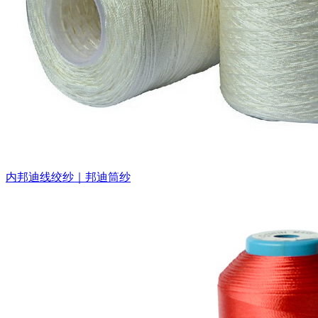
内邦迪线绞纱｜邦迪筒纱