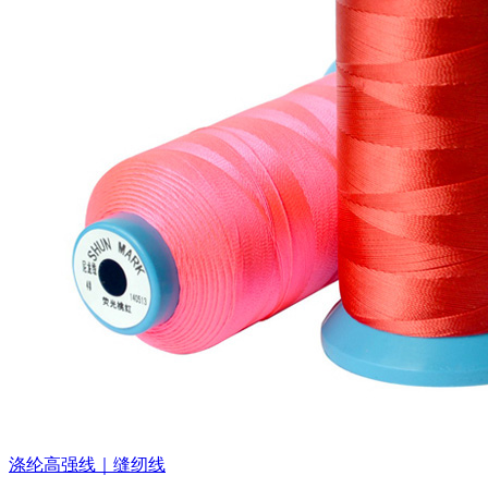
涤纶高强线｜缝纫线