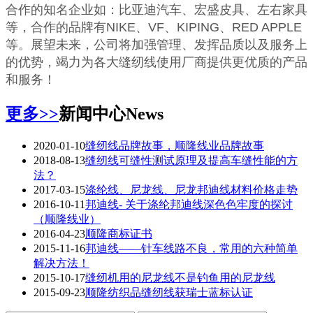
合作的知名企业如：比亚迪汽车、宏盛皮具、左右家具
等，合作的品牌有NIKE、VF、KIPING、RED APPLE
等。展望未来，公司将加强管理、发挥品质以及服务上
的优势，竭力为各大缝纫线使用厂商提供更优质的产品
和服务！
更多>>
新闻中心
News
2020-01-10
缝纫线品牌故事，顺隆线业品牌故事
2018-08-13
缝纫线可缝性测试原理及提高车缝性能的方
法？
2017-03-15
涤纶线、尼龙线、尼龙邦迪线材料价格走势
2016-10-11
邦迪线- 关于涤纶邦迪线深色色牢度的探讨
（顺隆线业）
2016-04-23
顺隆商标证书
2015-11-16
邦迪线——针车线路不良，常用的六种简单
解决方法！
2015-10-17
缝纫机用的尼龙线不是钓鱼用的尼龙线
2015-09-23
顺隆纺织品缝纫线获瑞士蓝标认证