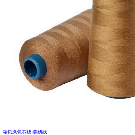
涤包涤包芯线 缝纫线