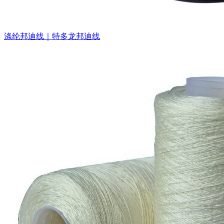
涤纶邦迪线｜特多龙邦迪线